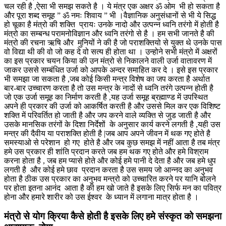
चल रही है ,ऐसा भी समझ सकते है । ये मंत्र एक अक्षर ॐ ओम भी हो सकता है
और पूरा शब्द समूह ” ॐ नमः शिवाय ” भी ।वैज्ञानिक अनुसंधानों से भी ये सिद्ध
हो चूका है मंत्रो की शक्ति प्रायः उनके नादो और उत्पन्न ध्वनि तरंगो में होती है
मंत्रो का सम्बन्ध परामनोविज्ञान और ध्वनि तरंगो से है । हम सभी जानते है की
मंत्रो की रचना ऋषि और मुनियों ने की है जो पराशक्तियो से युक्त थे उनके पास
वो विद्या थी की वो जो कह दे वो सत्य ही होता था । उन्होने सभी मंत्रो में अक्षरों
का इस प्रकार चयन किया की उन मंत्रो से निकालने वाली उर्जा वातावरण में
जाकर उससे सम्बंधित उर्जा को आपके अन्दर समाहित कर दे । इसे इस प्रकार
भी समझा जा सकता है ,जब कोई किसी मन्त्र विशेष का जप करता है अर्थात
बार-बार उच्चारण करता है तो उस मन्त्र के नादों से ध्वनि तरंगे उत्पन्न होती है
जो एक उर्जा समूह का निर्माण करती है ,यह उर्जा समूह ब्रह्माण्ड में उपस्थित
अपने ही प्रकार की उर्जा को आकर्षित करती है और उससे मिल कर एक विशिष्ट
शक्ति में परिवर्तित हो जाती है और जप करने वाले व्यक्ति से जुड जाती है और
उसके मानसिक तरंगों के दिशा निर्देशों के अनुसार कार्य करने लगती है ,यही उस
मन्त्र की दैवीय या पराशक्ति होती है |जब आप अपने जीवन में थक गए होते है
समस्याओ से परेशान हो गए होते है और जब कुछ समझ में नहीं आता है तब मंत्र
हमे उस प्रकार ही शांति प्रदान करते जब हम थक गए होते और हमे विश्राम
करना होता है , जब हम प्यासे होते और कोई हमे पानी दे देता है और जब हमे धुप
लगती है और कोई हमे छाव प्रदान करता है उस समय जो आन्नद का अनुभव
होता है ठीक उस प्रकार का अनुभव मन्त्रो को उच्चारित करने पर यानि बोलने
पर होता इतना आनंद आता है की हम खो जाते है इसके लिए सिर्फ मन का पवित्र
होना और हमारे शारीर को उस ईश्वर के ध्यान में लगाना मात्र होता है ।
मंत्रो से योग क्रिया कैसे होती है इसके लिए हमे संस्कृत को समझना