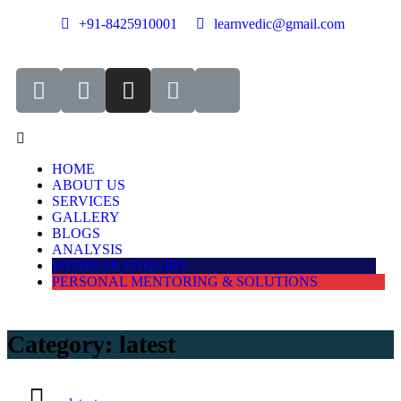
+91-8425910001
learnvedic@gmail.com
HOME
ABOUT US
SERVICES
GALLERY
BLOGS
ANALYSIS
WEBINAR ENQUIRY
PERSONAL MENTORING & SOLUTIONS
Category:
latest