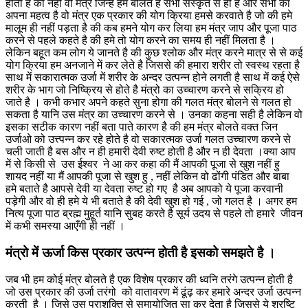
होती है की नहीं वो मंत्र जिन्हे हम बोलते है सभी संस्कृत से ही है और सभी का
अपना महत्व है वो मंत्र एक प्रकार की योग क्रिया हमसे करवाते है जो की हमे
मालूम ही नहीं पड़ता है की कब हमने योग कर लिया हम मंत्र जाप और पूजा पाठ
करने से पहले कहते है की हमे तो योग करने का समय ही नहीं मिलता है ।
लेकिन बहूत कम लोग ये जानते है की कुछ श्लोक और मंत्र करने मात्र से से कई
योग क्रिया हम अनजाने में कर लेते है जिससे की हमारा शरीर तो स्वस्थ रहता है
साथ में सकारात्मक उर्जा में शरीर के अन्दर उत्पन्न होने लगती है साथ में कई ऐसे
शरीर के भाग जो निष्क्रिय से होते है मंत्रो का उच्चारण करने से सक्रिय हो
जाते है । कभी कभार अपने कहते सुना होगा की गलत मंत्र बोलने से गलत हो
सकता है यानि उस मंत्र का उच्चारण करने से । उनका कहना सही है लेकिन वो
इसका सटीक कारण नहीं बता पाते कारण है की हम मंत्र बोलते वक्त जिन
उर्जाओ को उत्त्पन्न कर रहे होते है वो सकारत्मक उर्जा गलत उच्चारण करने से
चली जाती है बस और न ही हमारी देवी रुष्ट होती है और न ही देवता ।क्या आप
में से किसी से उस ईश्वर ने आ कर कहा की मैं आपकी पूजा से खुश नहीं हु
शायद नहीं या मैं आपकी पूजा से खुश हु , नहीं लेकिन वो ढोंगी पंडित और बाबा
हमे बताते है आपसे देवी या देवता रुष्ट हो गए है अब आपको ये पूजा करवानी
पड़ेगी और वो ही हमे ये भी बताते है की देवी खुश हो गई , जो गलत है । अगर हम
नित्य पूजा पाठ ब्रह्म मुहूर्त यानि सुबह करते है सूर्य उदय से पहले तो हमारे जीवन
में कभी समस्या आएँगी ही नहीं ।
मंत्रो में ऊर्जा किस प्रकार उत्पन्न होती है इसको समझते है ।
जब भी हम कोई मंत्र बोलते है एक विशेष प्रकार की ध्वनि तरंगे उत्पन्न होती है
जो उस प्रकार की उर्जा तरंगो को वातावरण में ढूंढ़ कर हमारे अन्दर उर्जा उत्पन्न
करती है । जिसे उस पराशक्ति से समायोजित सा कर देता है जिससे ये श्रष्टि