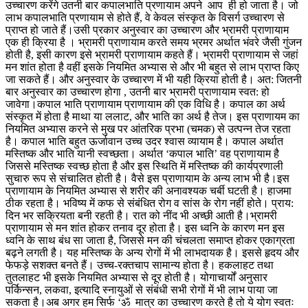
उच्चारण करेंगे उतनी बार कपालभाति प्रणायाम अपने आप ही हो जाता है। जो
लाभ कपालभाति प्रणायाम से होते हैं, वे केवल संस्कृत के विसर्ग उच्चारण से
प्राप्त हो जाते हैं।उसी प्रकार अनुस्वार का उच्चारण और भ्रामरी प्राणायाम
एक ही क्रिया है । भ्रामरी प्राणायाम करते समय भ्रमर अर्थात भंवरे जैसी गुंजन
होती है, इसी कारण इसे भ्रामरी प्राणायाम कहते हैं। भ्रामरी प्राणायाम से जहां
मन शांत होता है वहीं इसके नियमित अभ्यास से और भी बहुत से लाभ प्राप्त किए
जा सकते हैं। और अनुस्वार के उच्चारण में भी यही क्रिया होती है। अत: जितनी
बार अनुस्वार का उच्चारण होगा , उतनी बार भ्रामरी प्राणायाम स्वत: हो
जावेगा।कपाल भाति प्राणायाम प्राणायाम की एक विधि है। कपाल का अर्थ
संस्कृत में होता है माथा या ललाट, और भाति का अर्थ है तेज। इस प्राणायम का
नियमित अभ्यास करने से मुख पर आंतरिक प्रभा (चमक) से उत्पन्न तेज रहता
है। कपाल भाति बहुत ऊर्जावान उच्च उदर श्वास व्यायाम है। कपाल अर्थात
मस्तिष्क और भाति यानी स्वच्छता। अर्थात ‘कपाल भाति’ वह प्राणायाम है
जिससे मस्तिष्क स्वच्छ होता है और इस स्थिति में मस्तिष्क की कार्यप्रणाली
सुचारु रूप से संचालित होती है। वैसे इस प्राणायाम के अन्य लाभ भी है।इस
प्राणायाम के नियमित अभ्यास से शरीर की अनावश्यक चर्बी घटती है। हाजमा
ठीक रहता है। भविष्य में कफ से संबंधित रोग व सांस के रोग नहीं होते। प्राय:
दिन भर सक्रियता बनी रहती है। रात को नींद भी अच्छी आती है।भ्रामरी
प्राणायाम से मन शांत होकर तनाव दूर होता है। इस ध्वनि के कारण मन इस
ध्वनि के साथ बंध सा जाता है, जिससे मन की चंचलता समाप्त होकर एकाग्रता
बढ़ने लगती है। यह मस्तिष्क के अन्य रोगों में भी लाभदायक है। इससे हृदय और
फेफड़े सशक्त बनते हैं। उच्च-रक्तचाप सामान्य होता है। हकलाहट तथा
तुतलाहट भी इसके नियमित अभ्यास से दूर होती है। योगाचार्यों अनुसार
पर्किन्सन, लकवा, इत्यादि स्नायुओं से संबंधी सभी रोगों में भी लाभ पाया जा
सकता है।अब अगर हम सिर्फ ‘ॐ मात्र का उच्चारण करते है तो ये योग स्वतः