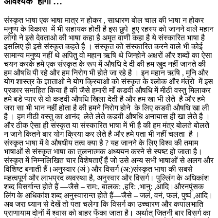
आवश्यक होगा …
संस्कृत भाषा एक भाषा मात्र न होकर , साधारण बोल चाल की भाषा न होकर
मनुष्य के विकास में भी सहायक होती है इस छुपे हुए रहस्य को जानने वाले महान
लोगो ने इसे देवताओ की भाषा कहा है अमृत वाणी कहा है ये संस्कारित भाषा है
इसलिए ही इसे संस्कृत कहते है । संस्कृत को संस्कारित करने वाले भी कोई
सामान्य मनुष्य नहीं थे अपितु वो महान ऋषि थे जिन्होने अक्षरों और शब्दों का ऐसा
चयन करके हमे एक संस्कृत के रूप में औषधि दे दी की हम खुद नहीं जानते की
हम औषधि पी रहे और हम निरोग भी होते जा रहे है । इन महान ऋषि , मुनि और
योग शास्त्र के ज्ञाताओ ने योग क्रियाओ को संस्कृत के श्लोक और मंत्रो में इस
प्रकार समाहित किया है की जैसे हमारी माँ कडवी औषधि में मीठी वस्तु मिलाकर
हमे बडे प्यार से वो कडवी औषधि खिला देती है और हम खा भी लेते है और हमे
जरा सा भी भान नहीं होता है की हमने निरोग होने के लिए कडवी औषधि खा ली
है । हम मीठी वस्तु का आनंद लेते लेते कडवी औषधि अनायास ही खा लेते है ।
और ठीक ऐसा ही संस्कृत या संस्कारित भाषा में भी है की हम मंत्र बोलते बोलते
न जाने कितने बार योग क्रिया कर लेते है और हमे पता भी नहीं चलता है ।
संस्कृत भाषा में वे औषधीय तत्व क्या है ? यह जानने के लिए विश्व की तमाम
भाषाओं से संस्कृत भाषा का तुलनात्मक अध्ययन करने से स्पष्ट हो जाता है।
संस्कृत में निम्नलिखित चार विशेषताएँ हैं जो उसे अन्य सभी भाषाओं से अलग और
विशिष्ट बनाती हैं।अनुस्वार (अं ) और विसर्ग (अ:)संस्कृत भाषा की सबसे
महत्वपूर्ण और लाभप्रद व्यवस्था है, अनुस्वार और विसर्ग। पुल्लिंग के अधिकांश
शब्द विसर्गान्त होते हैं —जैसे – राम:, बालक: ,हरि: ,भानु: ,आदि।औरनपुंसक
लिंग के अधिकांश शब्द अनुस्वारान्त होते हैं—जैसे – जलं, वनं, फलं, पुष्पं ,आदि।
अब जरा ध्यान से देखें तो पता चलेगा कि विसर्ग का उच्चारण और कपालभाति
प्राणायाम दोनों में श्वास को बाहर फेंका जाता है। अर्थात् जितनी बार विसर्ग का