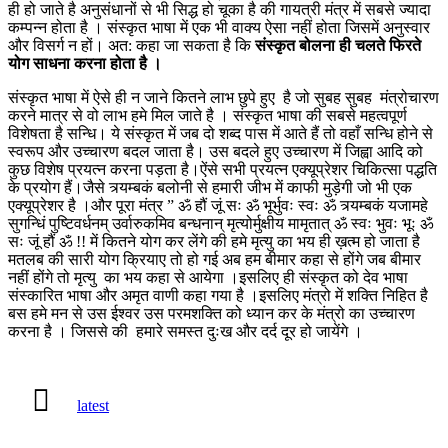
ही हो जाते है अनुसंधानों से भी सिद्ध हो चूका है की गायत्री मंत्र में सबसे ज्यादा
कम्पन्न होता है । संस्कृत भाषा में एक भी वाक्य ऐसा नहीं होता जिसमें अनुस्वार
और विसर्ग न हों। अत: कहा जा सकता है कि
संस्कृत बोलना ही चलते फिरते
योग साधना करना होता है ।
संस्कृत भाषा में ऐसे ही न जाने कितने लाभ छुपे हुए है जो सुबह सुबह मंत्रोचारण
करने मात्र से वो लाभ हमे मिल जाते है । संस्कृत भाषा की सबसे महत्वपूर्ण
विशेषता है सन्धि। ये संस्कृत में जब दो शब्द पास में आते हैं तो वहाँ सन्धि होने से
स्वरूप और उच्चारण बदल जाता है। उस बदले हुए उच्चारण में जिह्वा आदि को
कुछ विशेष प्रयत्न करना पड़ता है।ऐंसे सभी प्रयत्न एक्यूप्रेशर चिकित्सा पद्धति
के प्रयोग हैं।जैसे त्र्यम्‍बकं बलोनी से हमारी जीभ में काफी मुड़ेगी जो भी एक
एक्यूप्रेशर है ।और पूरा मंत्र ” ॐ हौं जूं सः ॐ भूर्भुवः स्वः ॐ त्र्यम्‍बकं यजामहे
सुगन्धिं पुष्टिवर्धनम् उर्वारुकमिव बन्‍धनान् मृत्‍योर्मुक्षीय मामृतात् ॐ स्वः भुवः भूः ॐ
सः जूं हौं ॐ !! में कितने योग कर लेंगे की हमे मृत्यु का भय ही ख़त्म हो जाता है
मतलब की सारी योग क्रियाए तो हो गई अब हम बीमार कहा से होंगे जब बीमार
नहीं होंगे तो मृत्यु का भय कहा से आयेगा ।इसलिए ही संस्कृत को देव भाषा
संस्कारित भाषा और अमृत वाणी कहा गया है ।इसलिए मंत्रो में शक्ति निहित है
बस हमे मन से उस ईश्वर उस परमशक्ति को ध्यान कर के मंत्रो का उच्चारण
करना है । जिससे की हमारे समस्त दुःख और दर्द दूर हो जायेंगे ।
latest